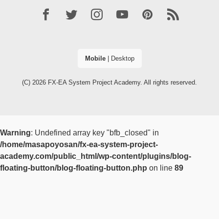
Mobile
|
Desktop
(C) 2026
FX-EA System Project Academy
. All rights reserved.
Warning
: Undefined array key "bfb_closed" in
/home/masapoyosan/fx-ea-system-project-
academy.com/public_html/wp-content/plugins/blog-
floating-button/blog-floating-button.php
on line
89